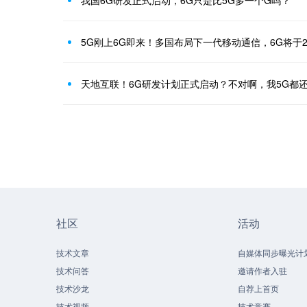
我国6G研发正式启动，6G只是比5G多一个G吗？
5G刚上6G即来！多国布局下一代移动通信，6G将于2
天地互联！6G研发计划正式启动？不对啊，我5G都
社区
活动
技术文章
自媒体同步曝光计
技术问答
邀请作者入驻
技术沙龙
自荐上首页
技术视频
技术竞赛