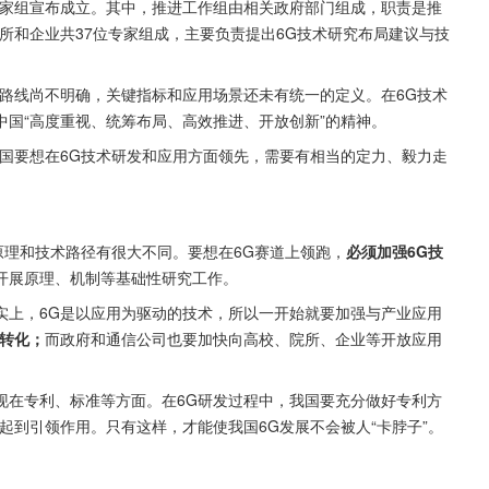
专家组宣布成立。其中，推进工作组由相关政府部门组成，职责是推
所和企业共37位专家组成，主要负责提出6G技术研究布局建议与技
路线尚不明确，关键指标和应用场景还未有统一的定义。在6G技术
国“高度重视、统筹布局、高效推进、开放创新”的精神。
国要想在6G技术研发和应用方面领先，需要有相当的定力、毅力走
原理和技术路径有很大不同。要想在6G赛道上领跑，
必须加强6G技
开展原理、机制等基础性研究工作。
实上，6G是以应用为驱动的技术，所以一开始就要加强与产业应用
移转化；
而政府和通信公司也要加快向高校、院所、企业等开放应用
现在专利、标准等方面。在6G研发过程中，我国要充分做好专利方
起到引领作用。只有这样，才能使我国6G发展不会被人“卡脖子”。