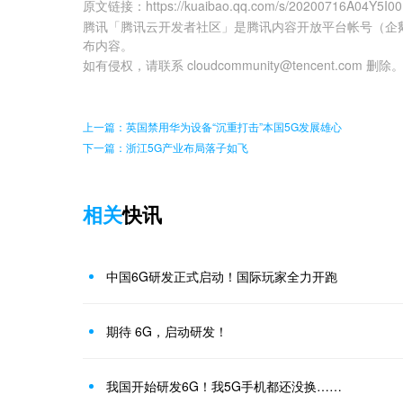
原文链接
：
https://kuaibao.qq.com/s/20200716A04Y5I0
腾讯「腾讯云开发者社区」是腾讯内容开放平台帐号（企
布内容。
如有侵权，请联系 cloudcommunity@tencent.com 删除
上一篇：英国禁用华为设备“沉重打击”本国5G发展雄心
下一篇：浙江5G产业布局落子如飞
相关
快讯
中国6G研发正式启动！国际玩家全力开跑
期待 6G，启动研发！
我国开始研发6G！我5G手机都还没换……