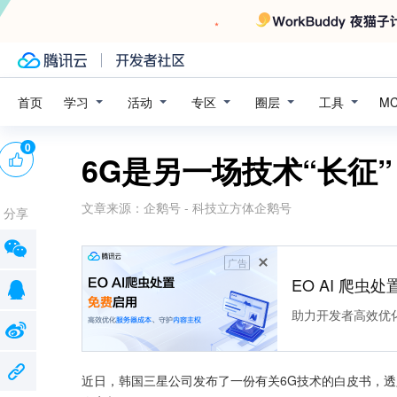
学习
活动
专区
圈层
工具
首页
M
0
6G是另一场技术“长征
文章来源：
企鹅号 - 科技立方体企鹅号
分享
广告
EO AI 爬虫
助力开发者高效优
近日，韩国三星公司发布了一份有关6G技术的白皮书，透