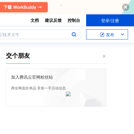
文档
建议反馈
控制台
登录/注册
案/技术大牛
发布
交个朋友
加入腾讯云官网粉丝站
蹲全网底价单品 享第一手活动信息