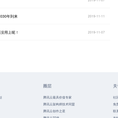
030年到来
2019-11-11
还没用上呢！
2019-11-07
圈层
关
划
腾讯云最具价值专家
社
腾讯云架构师技术同盟
免
腾讯云创作之星
联
腾讯云TDP
友