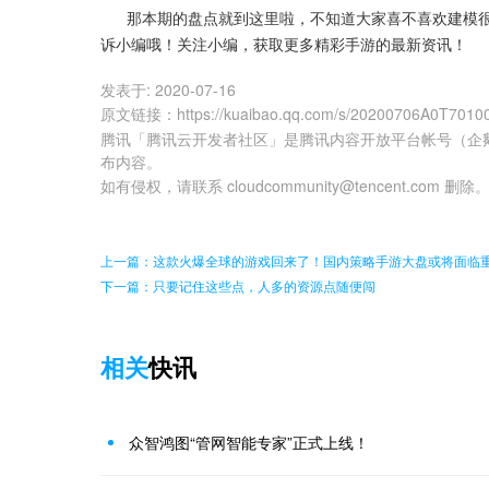
      那本期的盘点就到这里啦，不知道大家喜不喜欢建模很猛男的游戏呢？对鸿图之下是不是充满了兴趣呢？欢迎在评论区告
诉小编哦！关注小编，获取更多精彩手游的最新资讯！
发表于:
2020-07-16
原文链接
：
https://kuaibao.qq.com/s/20200706A0T7010
腾讯「腾讯云开发者社区」是腾讯内容开放平台帐号（企
布内容。
如有侵权，请联系 cloudcommunity@tencent.com 删除
上一篇：这款火爆全球的游戏回来了！国内策略手游大盘或将面临
下一篇：只要记住这些点，人多的资源点随便闯
相关
快讯
众智鸿图“管网智能专家”正式上线！