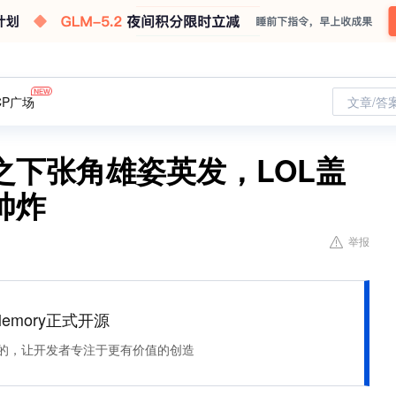
CP广场
文章/答
之下张角雄姿英发，LOL盖
帅炸
举报
Memory正式开源
住该记的，让开发者专注于更有价值的创造