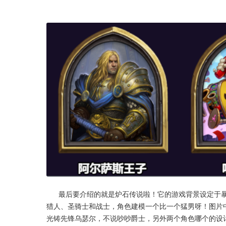
      最后要介绍的就是炉石传说啦！它的游戏背景设定于暴雪的魔兽系列，共十位魔兽中的角色作为十种不同的职业。尤其是
猎人、圣骑士和战士，角色建模一个比一个猛男呀！图片
光铸先锋乌瑟尔，不说吵吵爵士，另外两个角色哪个的设