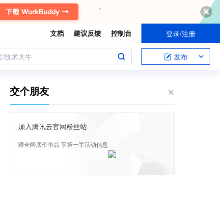
文档
建议反馈
控制台
登录/注册
案/技术大牛
发布
交个朋友
加入腾讯云官网粉丝站
蹲全网底价单品 享第一手活动信息