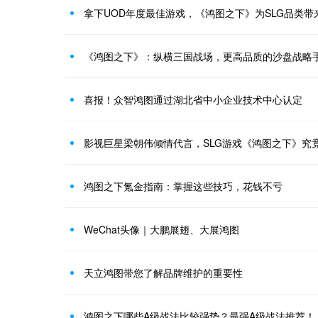
拿下UOD年度最佳游戏，《鸿图之下》为SLG品类带
《鸿图之下》：纵横三国战场，更高品质的沙盘战略
喜报！众智鸿图通过湖北省中小企业技术中心认定
影视巨星梁朝伟倾情代言，SLG游戏《鸿图之下》究
鸿图之下氪金指南：掌握这些技巧，花钱不亏
WeChat头像｜大鹏展翅、大展鸿图
天立鸿图带您了解品牌维护的重要性
鸿图之下哪些A级战法比较强势？最强A级战法推荐！