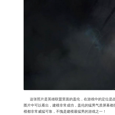
      这张照片是英雄联盟里面的盖伦，在游戏中的定位是战士、坦克。这个定位一出来，大家就明白这是一位真猛男了吧！从
图片中可以看出，建模非常成功，盖伦的猛男气质屏幕都
模都非常威猛可靠，不愧是建模最猛男的游戏之一！