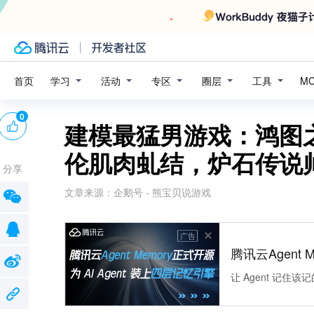
学习
活动
专区
圈层
工具
首页
M
0
建模最猛男游戏：鸿图
伦肌肉虬结，炉石传说
分享
文章来源：
企鹅号 - 熊宝贝说游戏
广告
腾讯云Agent 
让 Agent 记