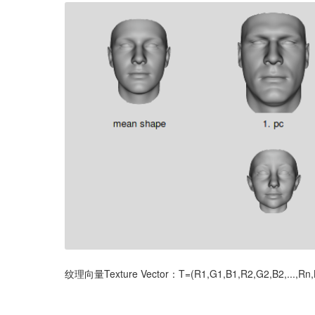
纹理向量Texture Vector：T=(R1,G1,B1,R2,G2,B2,..