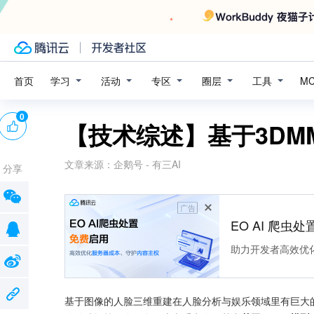
学习
活动
专区
圈层
工具
首页
M
0
【技术综述】基于3D
文章来源：
企鹅号 - 有三AI
分享
广告
EO AI 爬虫
助力开发者高效优
基于图像的人脸三维重建在人脸分析与娱乐领域里有巨大