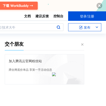
文档
建议反馈
控制台
登录/注册
案/技术大牛
发布
交个朋友
加入腾讯云官网粉丝站
蹲全网底价单品 享第一手活动信息