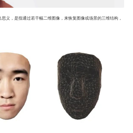
ing），顾名思义，是指通过若干幅二维图像，来恢复图像或场景的三维结构，