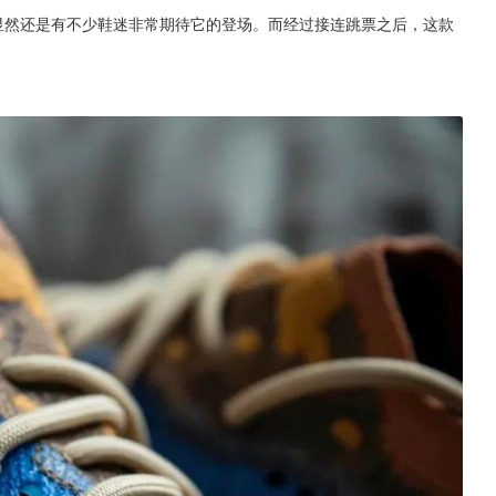
异风评不佳，但显然还是有不少鞋迷非常期待它的登场。而经过接连跳票之后，这款