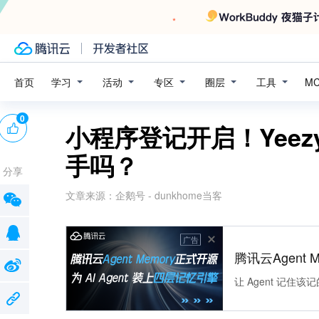
学习
活动
专区
圈层
工具
首页
M
0
小程序登记开启！Yeezy 3
手吗？
分享
文章来源：
企鹅号 - dunkhome当客
广告
腾讯云Agent 
让 Agent 记