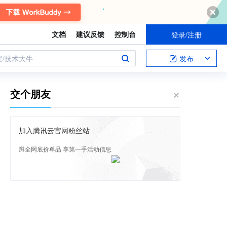
文档
建议反馈
控制台
登录/注册
案/技术大牛
发布
交个朋友
加入腾讯云官网粉丝站
蹲全网底价单品 享第一手活动信息