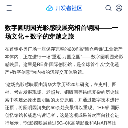
数字圆明园光影感映展亮相首钢园——一
场文化＋数字的穿越之旅
在首钢冬奥广场一座保存完整的28米高“筒仓料锥”工业遗产
本体内，正在进行一场“重返·万园之园”——数字圆明园光影
感映展。这里是RE睿·国际创忆馆，是全球首个以“文化遗
产+数字创意”为内核的沉浸交互体验馆。
“这场光影感映展由清华大学历经20年研究，在史料、图
档、考古发掘现场、老照片、铜版画等错综复杂的历史线
索中构建还原出圆明园的历史原貌，并通过数字技术进行
还原，将圆明园消失的50余处美景得以重现。”RE睿·国际
创忆馆馆长杨思告诉记者，这是这项成果首次面向社会进
行展示，“光影感映展通过5G+8K高清影像和AI+AR等技