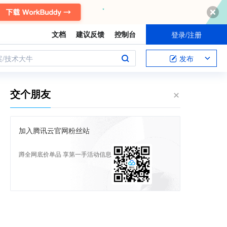
文档
建议反馈
控制台
登录/注册
案/技术大牛
发布
交个朋友
加入腾讯云官网粉丝站
蹲全网底价单品 享第一手活动信息