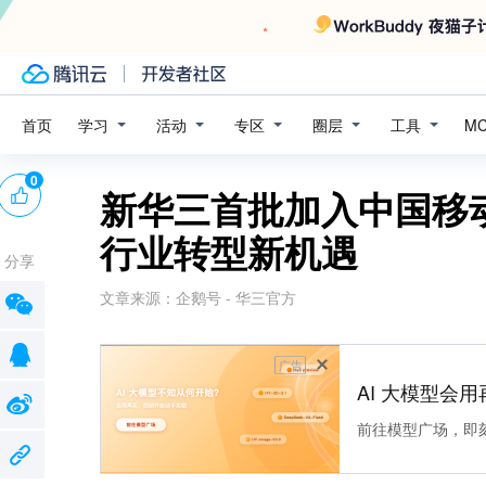
学习
活动
专区
圈层
工具
首页
M
0
新华三首批加入中国移动
行业转型新机遇
分享
文章来源：
企鹅号 - 华三官方
广告
AI 大模型会用
前往模型广场，即