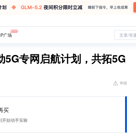
CP广场
文章/答
5G专网启航计划，共拓5G
举报
再买
刻开始动手实验