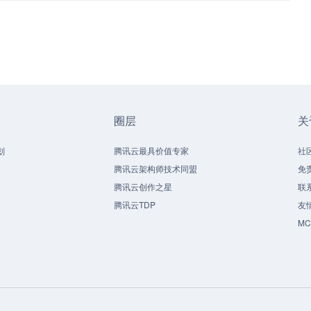
圈层
关
划
腾讯云最具价值专家
社
腾讯云架构师技术同盟
免
腾讯云创作之星
联
腾讯云TDP
友
M