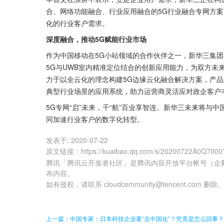
合、网络功能融合、行业应用融合的5G行业融合专网方
化的行业客户需求。
深度融合，推动5G赋能行业市场
作为中国移动在5G小站领域的合作伙伴之一，新华三集团与
5G与UWB室内精准定位结合的创新应用能力，为双方未
力于以全云化的理念构建5G边缘云化融合解决方案，产品涉
典型行业场景的应用系统，助力运营商灵活应对政企客户
5G专网“启”未来，千“航”百业享智连。新华三未来将与
同加速行业客户的数字化转型。
发表于:
2020-07-22
原文链接
：
https://kuaibao.qq.com/s/20200722A0Q7II0
腾讯「腾讯云开发者社区」是腾讯内容开放平台帐号（企
布内容。
如有侵权，请联系 cloudcommunity@tencent.com 删除
上一篇：中国专家：日本科技企业要“去中国化”？究竟是怎么回事？