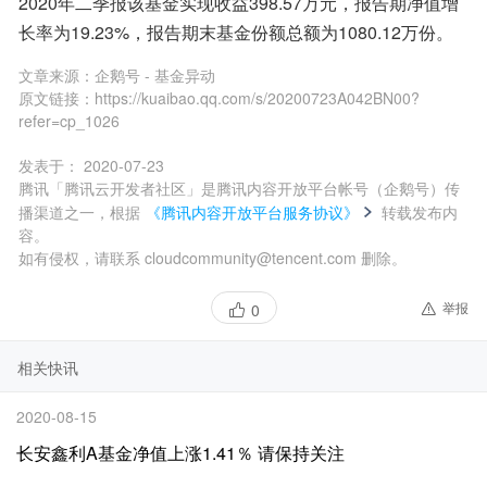
2020年二季报该基金实现收益398.57万元，报告期净值增
长率为19.23%，报告期末基金份额总额为1080.12万份。
文章来源：
企鹅号 - 基金异动
原文链接：
https://kuaibao.qq.com/s/20200723A042BN00?
refer=cp_1026
发表于：
2020-07-23
腾讯「腾讯云开发者社区」是腾讯内容开放平台帐号（企鹅号）传
播渠道之一，根据
《腾讯内容开放平台服务协议》
转载发布内
容。
如有侵权，请联系 cloudcommunity@tencent.com 删除。
举报
0
相关快讯
2020-08-15
长安鑫利A基金净值上涨1.41％ 请保持关注