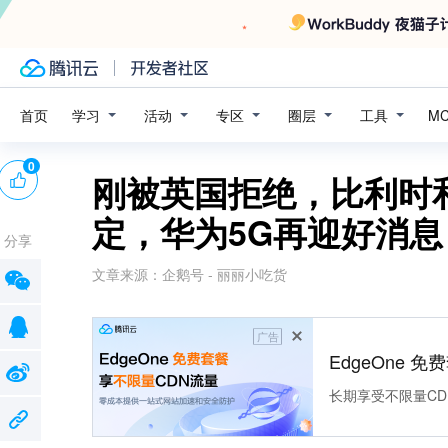
学习
活动
专区
圈层
工具
首页
M
0
刚被英国拒绝，比利时
定，华为5G再迎好消息
分享
文章来源：
企鹅号 - 丽丽小吃货
广告
EdgeOne 
长期享受不限量CD