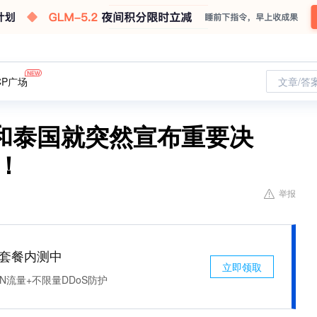
CP广场
文章/答
和泰国就突然宣布重要决
！
举报
免费套餐内测中
立即领取
N流量+不限量DDoS防护