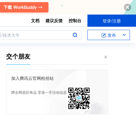
文档
建议反馈
控制台
登录/注册
案/技术大牛
发布
交个朋友
加入腾讯云官网粉丝站
蹲全网底价单品 享第一手活动信息