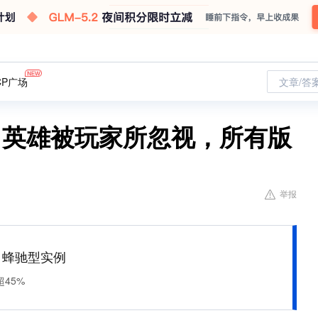
CP广场
文章/答
名英雄被玩家所忽视，所有版
举报
M 蜂驰型实例
45%