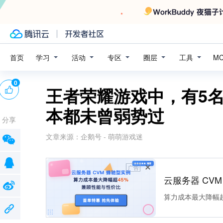
学习
活动
专区
圈层
工具
首页
M
0
王者荣耀游戏中，有5
本都未曾弱势过
分享
文章来源：
企鹅号 - 萌萌游戏迷
广告
云服务器 CV
算力成本最大降幅超