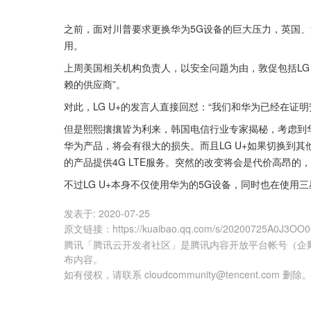
之前，面对川普要求更换华为5G设备的巨大压力，英国、
用。
上周美国相关机构负责人，以安全问题为由，敦促包括LG
赖的供应商”。
对此，LG U+的发言人直接回怼：“我们和华为已经在证
但是熙熙攘攘皆为利来，韩国电信行业专家揭秘，考虑到华为
华为产品，将会有很大的损失。而且LG U+如果切换到其他
的产品提供4G LTE服务。突然的改变将会是代价高昂的
不过LG U+本身不仅使用华为的5G设备，同时也在使用
发表于:
2020-07-25
原文链接
：
https://kuaibao.qq.com/s/20200725A0J3OO
腾讯「腾讯云开发者社区」是腾讯内容开放平台帐号（企
布内容。
如有侵权，请联系 cloudcommunity@tencent.com 删除