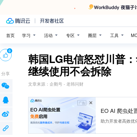
学习
活动
专区
圈层
工具
首页
M
0
韩国LG电信怒怼川普
继续使用不会拆除
分享
文章来源：
企鹅号 - 老韩问财
广告
EO AI 爬虫
助力开发者高效优