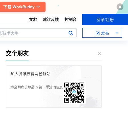
文档
建议反馈
控制台
登录/注册
案/技术大牛
发布
交个朋友
加入腾讯云官网粉丝站
蹲全网底价单品 享第一手活动信息