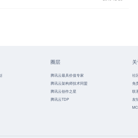
圈层
关
划
腾讯云最具价值专家
社
腾讯云架构师技术同盟
免
腾讯云创作之星
联
腾讯云TDP
友
M