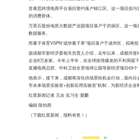
音泰思跨境电商平台项目签约落户锦江区。这一项目拟与
的消费群体。
万里石股份地质大数据产业园项目落户于武侯区。这一项目
数据服务。
而量子体育VSPN“成华量子界”项目落户于成华区，拟将
据成都市新经济委相关负责人介绍，去年以来，成都共签约引
企业8万多家。今年上半年，在全球疫情爆发的不利局面
直播电商总部、中科卫创全景地球公园等新经济项目69个，
他表示，接下来，成都将深化供场景给机会行动，面向社会持
市未来场景实验室+创新应用实验室”机制，为新经济企业
红星新闻记者 王垚 实习生 粟麟
编辑 陈怡西
（下载红星新闻，报料有奖！）