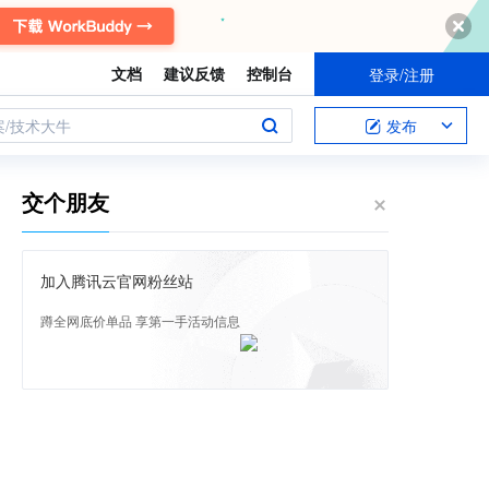
文档
建议反馈
控制台
登录/注册
案/技术大牛
发布
交个朋友
加入腾讯云官网粉丝站
蹲全网底价单品 享第一手活动信息