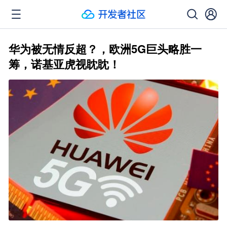
华为被无情反超？，欧洲5G巨头略胜一
筹，诺基亚虎视眈眈！