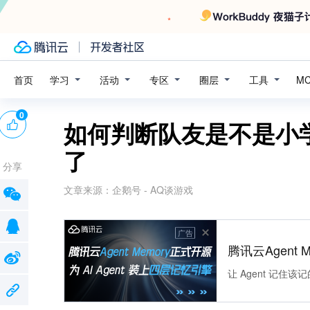
学习
活动
专区
圈层
工具
首页
M
0
如何判断队友是不是小
了
分享
文章来源：
企鹅号 - AQ谈游戏
广告
腾讯云Agent 
让 Agent 记