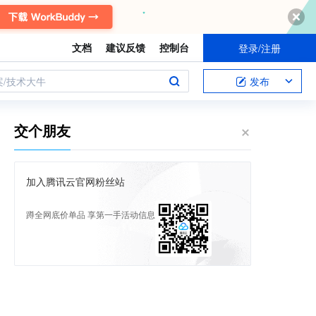
文档
建议反馈
控制台
登录/注册
案/技术大牛
发布
交个朋友
加入腾讯云官网粉丝站
蹲全网底价单品 享第一手活动信息