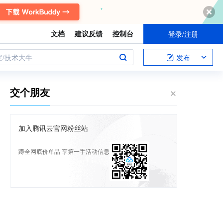
文档
建议反馈
控制台
登录/注册
案/技术大牛
发布
交个朋友
加入腾讯云官网粉丝站
蹲全网底价单品 享第一手活动信息