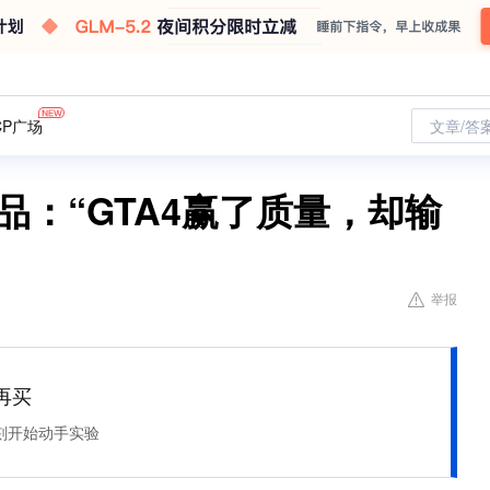
CP广场
文章/答
品：“GTA4赢了质量，却输
举报
再买
刻开始动手实验