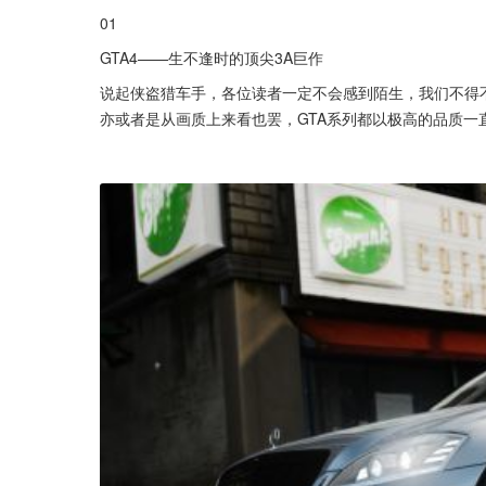
01
GTA4——生不逢时的顶尖3A巨作
说起侠盗猎车手，各位读者一定不会感到陌生，我们不得
亦或者是从画质上来看也罢，GTA系列都以极高的品质一