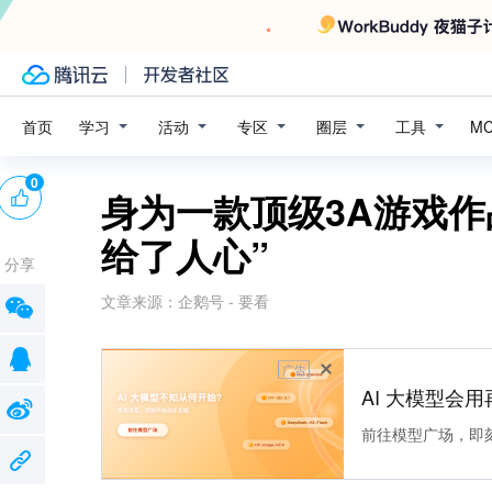
学习
活动
专区
圈层
工具
首页
M
0
身为一款顶级3A游戏作
给了人心”
分享
文章来源：
企鹅号 - 要看
广告
AI 大模型会用
前往模型广场，即