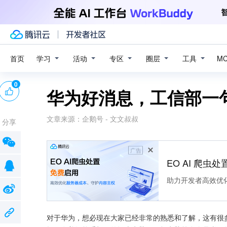
学习
活动
专区
圈层
工具
首页
M
0
华为好消息，工信部一
文章来源：
企鹅号 - 文文叔叔
分享
广告
EO AI 爬虫
助力开发者高效优
对于华为，想必现在大家已经非常的熟悉和了解，这有很