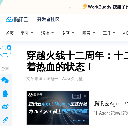
学习
活动
专区
圈层
工具
首页
M
0
穿越火线十二周年：十
着热血的状态！
分享
文章来源：
企鹅号 - ACG次元壁
广告
腾讯云Agent 
让 Agent 记