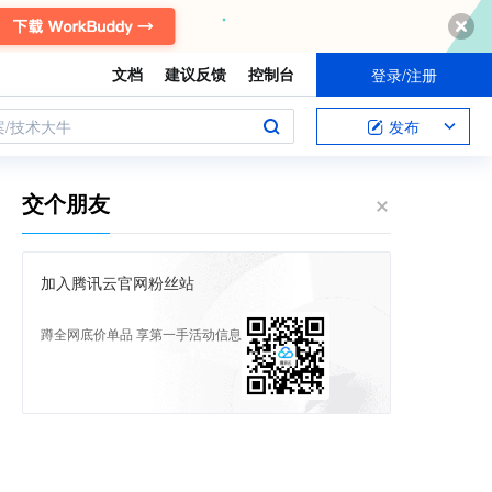
文档
建议反馈
控制台
登录/注册
案/技术大牛
发布
交个朋友
加入腾讯云官网粉丝站
蹲全网底价单品 享第一手活动信息