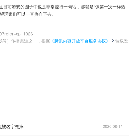
且目前游戏的圈子中也是非常流行一句话，那就是“像第一次一样热
希望玩家们可以一直热血下去。
0?refer=cp_1026
鹅号）传播渠道之一，根据
《腾讯内容开放平台服务协议》
转载发
。
点被名字毁掉
2020-08-14