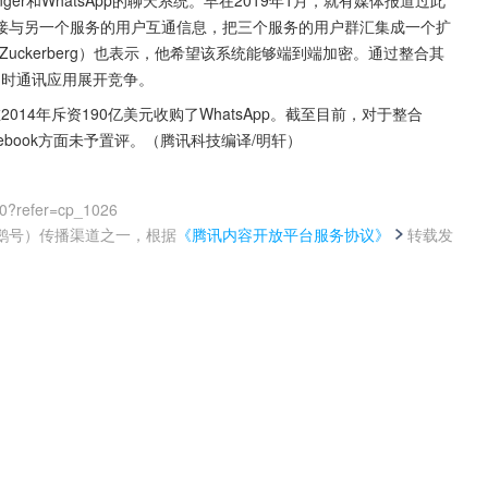
senger和WhatsApp的聊天系统。早在2019年1月，就有媒体报道过此
接与另一个服务的用户互通信息，把三个服务的用户群汇集成一个扩
k Zuckerberg）也表示，他希望该系统能够端到端加密。通过整合其
的即时通讯应用展开竞争。
，并在2014年斥资190亿美元收购了WhatsApp。截至目前，对于整合
事，Facebook方面未予置评。（腾讯科技编译/明轩）
00?refer=cp_1026
鹅号）传播渠道之一，根据
《腾讯内容开放平台服务协议》
转载发
。