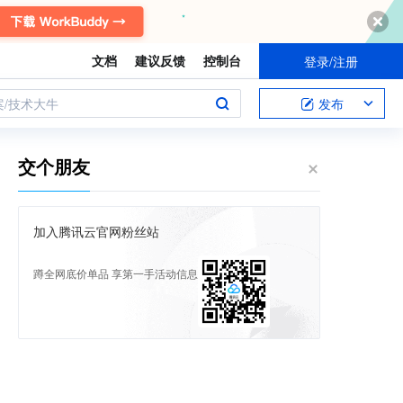
文档
建议反馈
控制台
登录/注册
案/技术大牛
发布
交个朋友
加入腾讯云官网粉丝站
蹲全网底价单品 享第一手活动信息