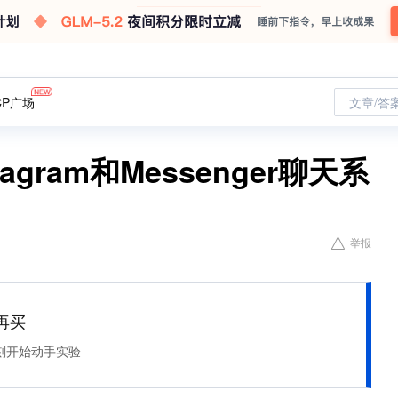
CP广场
文章/答
tagram和Messenger聊天系
举报
再买
刻开始动手实验