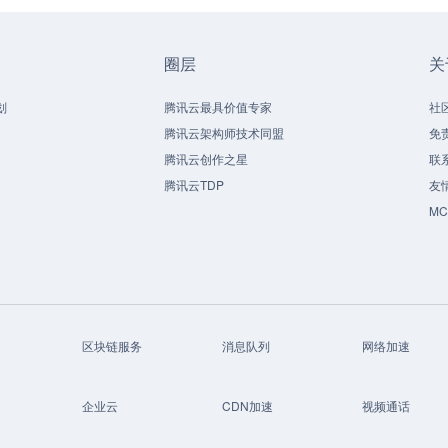
圈层
关
划
腾讯云最具价值专家
社
腾讯云架构师技术同盟
免
腾讯云创作之星
联
腾讯云TDP
友
M
区块链服务
消息队列
网络加速
企业云
CDN加速
视频通话