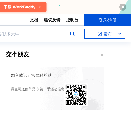
文档
建议反馈
控制台
登录/注册
案/技术大牛
发布
交个朋友
加入腾讯云官网粉丝站
蹲全网底价单品 享第一手活动信息