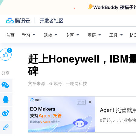
学习
活动
专区
圈层
工具
首页
M
0
赶上Honeywell，I
碑
分享
文章来源：
企鹅号 - 十轮网科技
广告
Agent 托管就用
0元起步，让业务快速拥