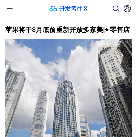
苹果将于8月底前重新开放多家美国零售店