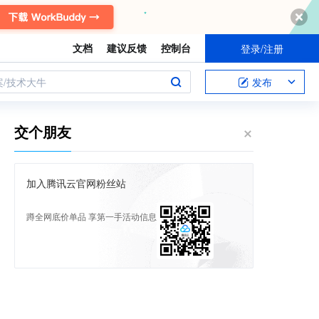
文档
建议反馈
控制台
登录/注册
案/技术大牛
发布
交个朋友
加入腾讯云官网粉丝站
蹲全网底价单品 享第一手活动信息