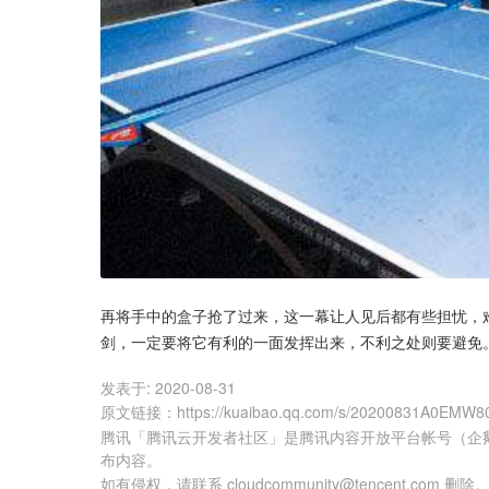
再将手中的盒子抢了过来，这一幕让人见后都有些担忧，
剑，一定要将它有利的一面发挥出来，不利之处则要避免
发表于:
2020-08-31
原文链接
：
https://kuaibao.qq.com/s/20200831A0EMW8
腾讯「腾讯云开发者社区」是腾讯内容开放平台帐号（企
布内容。
如有侵权，请联系 cloudcommunity@tencent.com 删除