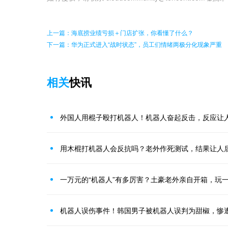
上一篇：海底捞业绩亏损＋门店扩张，你看懂了什么？
下一篇：华为正式进入“战时状态”，员工们情绪两极分化现象严重
相关
快讯
外国人用棍子殴打机器人！机器人奋起反击，反应让
用木棍打机器人会反抗吗？老外作死测试，结果让人
一万元的“机器人”有多厉害？土豪老外亲自开箱，玩
机器人误伤事件！韩国男子被机器人误判为甜椒，惨遭