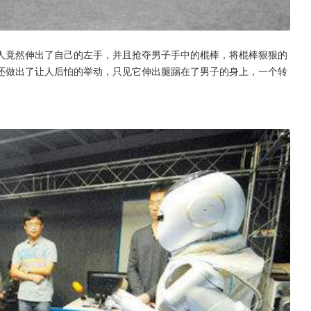
人竟然伸出了自己的左手，并且抢夺男子手中的棍棒，将棍棒狠狠的
还做出了让人后怕的举动，只见它伸出腿踢在了男子的身上，一个转