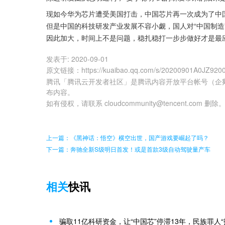
现如今华为芯片遭受美国打击，中国芯片再一次成为了中
但是中国的科技研发产业发展不容小觑，国人对“中国制造
因此加大，时间上不是问题，稳扎稳打一步步做好才是最
发表于:
2020-09-01
原文链接
：
https://kuaibao.qq.com/s/20200901A0JZ920
腾讯「腾讯云开发者社区」是腾讯内容开放平台帐号（企
布内容。
如有侵权，请联系 cloudcommunity@tencent.com 删除
上一篇：《黑神话：悟空》横空出世，国产游戏要崛起了吗？
下一篇：奔驰全新S级明日首发！或是首款3级自动驾驶量产车
相关
快讯
骗取11亿科研资金，让“中国芯”停滞13年，民族罪人“