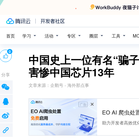
学习
活动
专区
圈层
工具
首页
M
0
中国史上一位有名“骗子
害惨中国芯片13年
分享
文章来源：
企鹅号 - 海外那点事
广告
EO AI 爬虫
助力开发者高效优