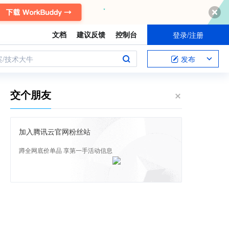
文档
建议反馈
控制台
登录/注册
案/技术大牛
发布
交个朋友
加入腾讯云官网粉丝站
蹲全网底价单品 享第一手活动信息