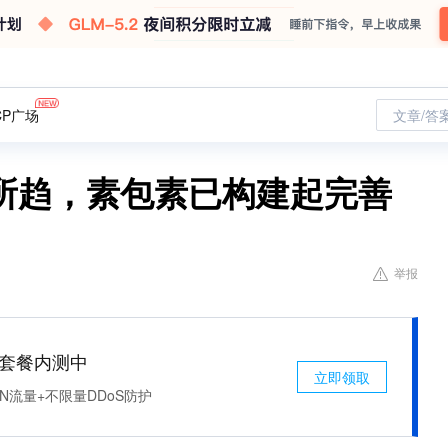
CP广场
文章/答
所趋，素包素已构建起完善
举报
免费套餐内测中
立即领取
N流量+不限量DDoS防护