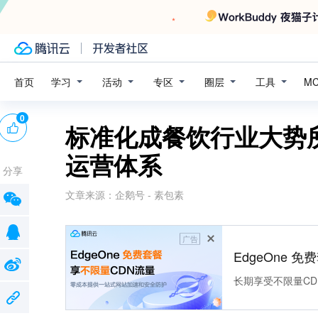
学习
活动
专区
圈层
工具
首页
M
0
标准化成餐饮行业大势
运营体系
分享
文章来源：
企鹅号 - 素包素
广告
EdgeOne 
长期享受不限量CD