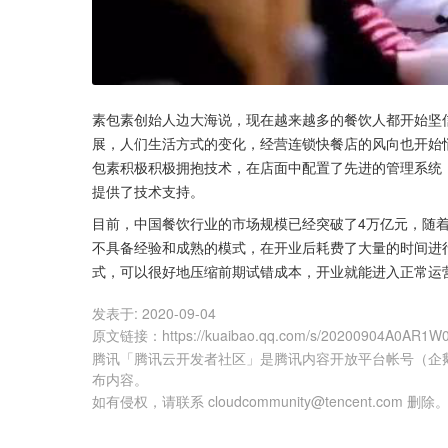
素包素创始人边大海说，现在越来越多的餐饮人都开始坚信
展，人们生活方式的变化，经营连锁快餐店的风向也开始
包素积极积极拥抱技术，在店面中配置了先进的管理系统
提供了技术支持。
目前，中国餐饮行业的市场规模已经突破了4万亿元，随
不具备经验和成熟的模式，在开业后耗费了大量的时间进
式，可以很好地压缩前期试错成本，开业就能进入正常运
发表于:
2020-09-04
原文链接
：
https://kuaibao.qq.com/s/20200904A0AR1W
腾讯「腾讯云开发者社区」是腾讯内容开放平台帐号（企
布内容。
如有侵权，请联系 cloudcommunity@tencent.com 删除