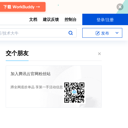
文档
建议反馈
控制台
登录/注册
案/技术大牛
发布
交个朋友
加入腾讯云官网粉丝站
蹲全网底价单品 享第一手活动信息