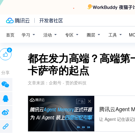
学习
活动
专区
圈层
工具
首页
M
0
都在发力高端？高端第
卡萨帝的起点
分享
文章来源：
企鹅号 - 贾的爱科技
广告
腾讯云Agent 
让 Agent 记