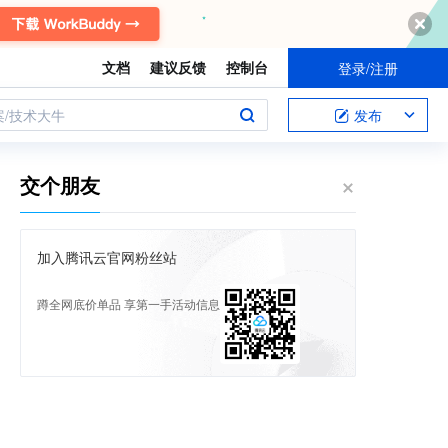
文档
建议反馈
控制台
登录/注册
案/技术大牛
发布
交个朋友
加入腾讯云官网粉丝站
蹲全网底价单品 享第一手活动信息