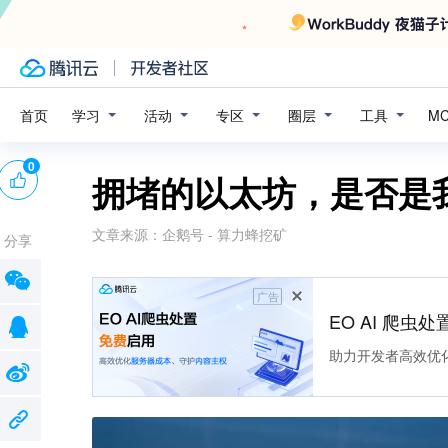
学习
活动
专区
圈层
工具
首页
M
0
拥堵的以太坊，是否是
文章来源：
企鹅号 - 算力蜂挖矿
分享
广告
EO AI 爬虫
助力开发者高效优