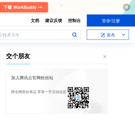
文档
建议反馈
控制台
登录/注册
案/技术大牛
发布
交个朋友
加入腾讯云官网粉丝站
蹲全网底价单品 享第一手活动信息