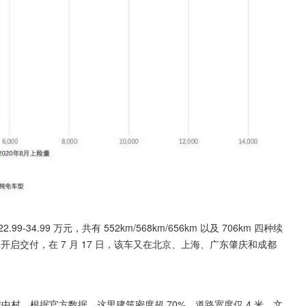
34.99 万元，共有 552km/568km/656km 以及 706km 四种续
批车型已开启交付，在 7 月 17 日，该车又在北京、上海、广东肇庆和成都
城中村。根据官方数据，这里建筑密度超 70%，道路宽度仅 4 米，文