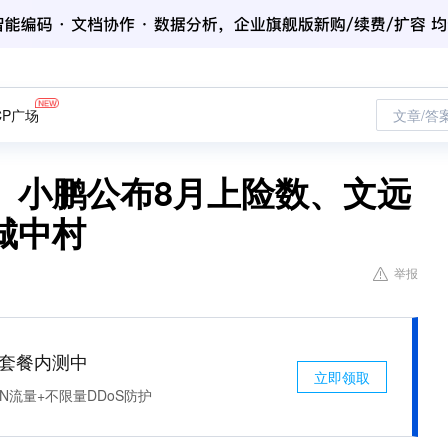
CP广场
文章/答
、小鹏公布8月上险数、文远
城中村
举报
免费套餐内测中
立即领取
N流量+不限量DDoS防护