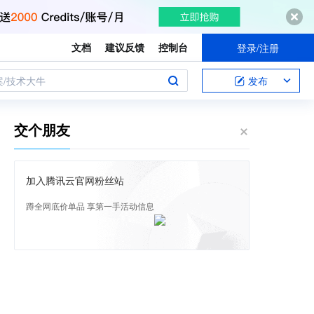
文档
建议反馈
控制台
登录/注册
案/技术大牛
发布
交个朋友
加入腾讯云官网粉丝站
蹲全网底价单品 享第一手活动信息