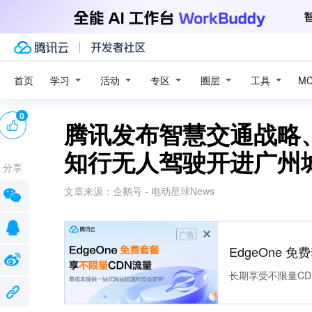
学习
活动
专区
圈层
工具
首页
M
0
腾讯发布智慧交通战略
知行无人驾驶开进广州
分享
文章来源：
企鹅号 - 电动星球News
广告
EdgeOne 
长期享受不限量CD