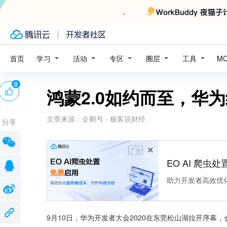
学习
活动
专区
圈层
工具
首页
M
0
鸿蒙2.0如约而至，华
文章来源：
企鹅号 - 极客说财经
分享
广告
EO AI 爬虫
助力开发者高效优
9月10日，华为开发者大会2020在东莞松山湖拉开序幕，