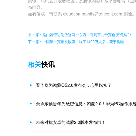
腾讯「腾讯云开发者社区」是腾讯内容开放平台帐号（企
布内容。
如有侵权，请联系 cloudcommunity@tencent.com 删除
上一篇：路由器旁边别放这两个东西，否则百兆带宽也变“龟速”！
下一篇：中国第一宽带被贱卖！坑了1400万人后，死于偷懒
相关
快讯
看了华为鸿蒙OS2.0发布会，心里踏实了
余承东预告华为绝密信息：鸿蒙2.0！华为PC操作系
未来对抗安卓的鸿蒙2.0版本发布啦！