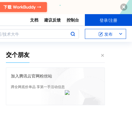
文档
建议反馈
控制台
登录/注册
案/技术大牛
发布
交个朋友
加入腾讯云官网粉丝站
蹲全网底价单品 享第一手活动信息