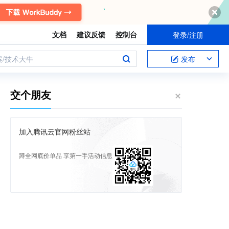
文档
建议反馈
控制台
登录/注册
案/技术大牛
发布
交个朋友
加入腾讯云官网粉丝站
蹲全网底价单品 享第一手活动信息