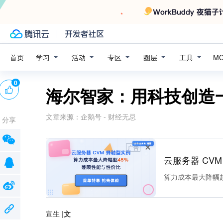
学习
活动
专区
圈层
工具
首页
M
0
海尔智家：用科技创造
文章来源：
企鹅号 - 财经无忌
分享
广告
云服务器 CV
算力成本最大降幅超
宣生 |
文