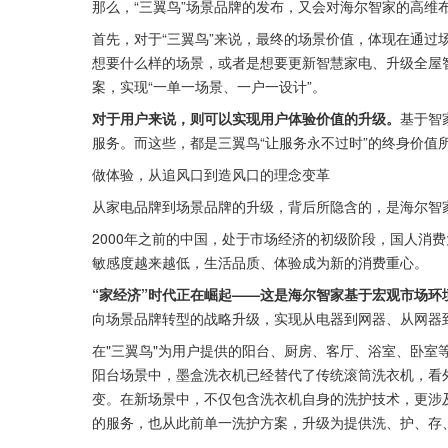
那么，“三翼鸟”场景品牌的发布，又会对海尔智家的高维
首先，对于“三翼鸟”来说，最终的场景价值，体现在通过
想要什么样的场景，或者是想要更新智慧家电、升级全屋智
案，实现“一单一场景、一户一设计”。
对于用户来说，则可以实现用户体验价值的升级。
基于智
服务。而这些，都是三翼鸟“让服务永不过时”的终身价值
做体验，从追风口到造风口的理念变革
从家电品牌到场景品牌的升级，背后所隐含的，是海尔智
2000年之前的中国，处于市场经济的初级阶段，国人消
敏感度越来越低，生活品质、体验成为新的消费重心。
“家经济”时代正在崛起——这是海尔智家基于宏观市场环
向场景品牌转型的战略升级，实现从电器到网器、从网器
在"三翼鸟"为用户提供的阳台、厨房、客厅、浴室、卧室
阳台场景中，墨盒洗衣机已经替代了传统滚筒洗衣机，看
变。在新场景中，不仅包含洗衣机自身的洗护技术，更涉
的服务，也从此前单一洗护方案，升级为提供洗、护、存