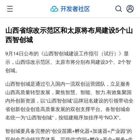
山西省综改示范区和太原将布局建设5个山
西智创城
9月14日公布的《山西智创城建设工作指引（试行）》显
示，山西综改示范区、太原市将分别布局建设3个、2个智
创城。
山西智创城是通过引入国内一流双创运营团队，立足服务
山西高质量转型发展，聚焦智慧、智能、智力,有效集聚国
内外创新资源，以“山西智创城”品牌冠名建设的引领带动全
省创新创业创造高质量发展的双创支撑平台。各智创城命
名统一为“山西智创城”，按组建顺序加挂序号“NO.X”。
智创城要具备完整的“创业苗圃+孵化器+加速器+产业园”的
双创全产业链培育体系，可提供“空间+孵化+基金+服务+生