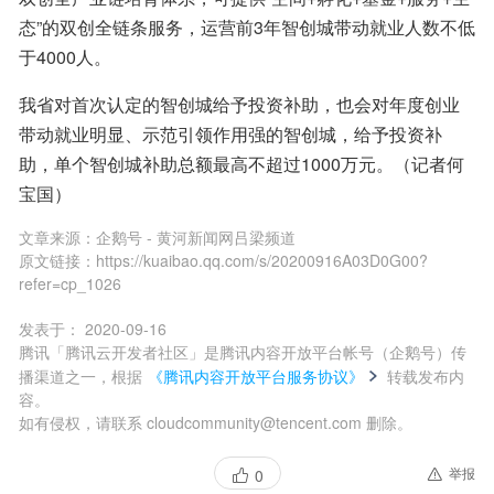
态”的双创全链条服务，运营前3年智创城带动就业人数不低
于4000人。
我省对首次认定的智创城给予投资补助，也会对年度创业
带动就业明显、示范引领作用强的智创城，给予投资补
助，单个智创城补助总额最高不超过1000万元。（记者何
宝国）
文章来源：
企鹅号 - 黄河新闻网吕梁频道
原文链接：
https://kuaibao.qq.com/s/20200916A03D0G00?
refer=cp_1026
发表于：
2020-09-16
腾讯「腾讯云开发者社区」是腾讯内容开放平台帐号（企鹅号）传
播渠道之一，根据
《腾讯内容开放平台服务协议》
转载发布内
容。
如有侵权，请联系 cloudcommunity@tencent.com 删除。
举报
0