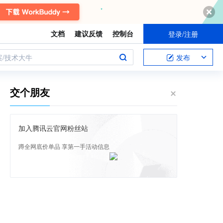
文档
建议反馈
控制台
登录/注册
案/技术大牛
发布
交个朋友
加入腾讯云官网粉丝站
蹲全网底价单品 享第一手活动信息