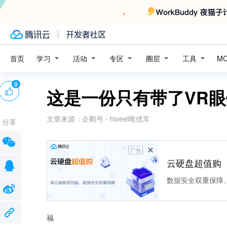
学习
活动
专区
圈层
工具
首页
M
0
这是一份只有带了VR
文章来源：
企鹅号 - hiveel唯优车
分享
广告
云硬盘超值购
数据安全双重保障
福