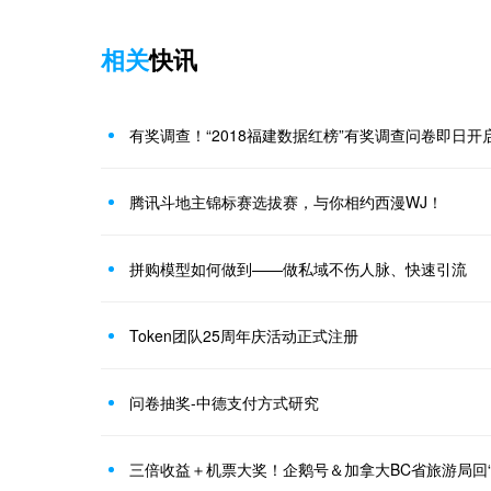
相关
快讯
有奖调查！“2018福建数据红榜”有奖调查问卷即日开
腾讯斗地主锦标赛选拔赛，与你相约西漫WJ！
拼购模型如何做到——做私域不伤人脉、快速引流
Token团队25周年庆活动正式注册
问卷抽奖-中德支付方式研究
三倍收益＋机票大奖！企鹅号＆加拿大BC省旅游局回