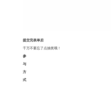
提交完表单后
千万不要忘了点抽奖哦！
参
与
方
式