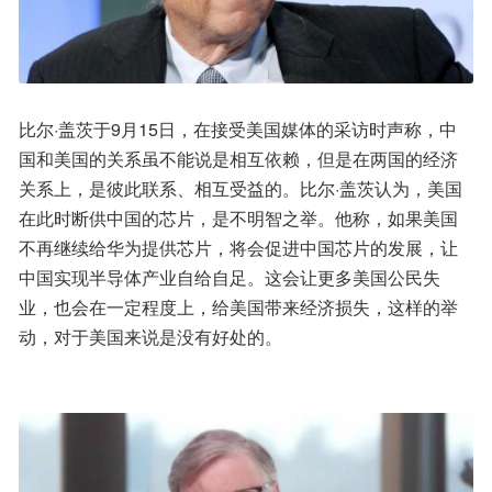
比尔·盖茨于9月15日，在接受美国媒体的采访时声称，中
国和美国的关系虽不能说是相互依赖，但是在两国的经济
关系上，是彼此联系、相互受益的。比尔·盖茨认为，美国
在此时断供中国的芯片，是不明智之举。他称，如果美国
不再继续给华为提供芯片，将会促进中国芯片的发展，让
中国实现半导体产业自给自足。这会让更多美国公民失
业，也会在一定程度上，给美国带来经济损失，这样的举
动，对于美国来说是没有好处的。