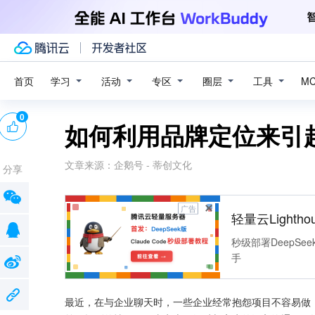
学习
活动
专区
圈层
工具
首页
M
0
如何利用品牌定位来引
文章来源：
企鹅号 - 蒂创文化
分享
广告
轻量云Lightho
秒级部署DeepSee
手
最近，在与企业聊天时，一些企业经常抱怨项目不容易做