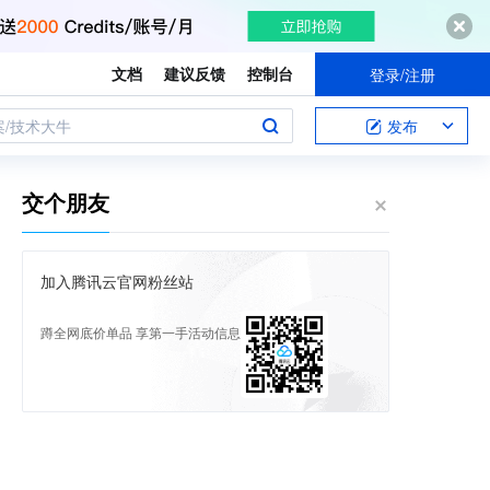
文档
建议反馈
控制台
登录/注册
案/技术大牛
发布
交个朋友
加入腾讯云官网粉丝站
蹲全网底价单品 享第一手活动信息