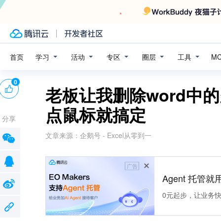
学习
活动
专区
圈层
工具
首页
M
0
老板让我删除word中
点鼠标就搞定
分享
文章来源：
企鹅号 - Excel从零到一
广告
Agent 托管就用
0元起步，让业务快速拥