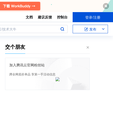
文档
建议反馈
控制台
登录/注册
案/技术大牛
发布
交个朋友
加入腾讯云官网粉丝站
蹲全网底价单品 享第一手活动信息