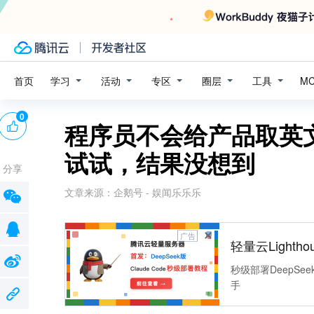
学习
活动
专区
圈层
工具
首页
M
0
程序员不会给产品取英
试试，结果没想到
分享
文章来源：
企鹅号 - 娱闻乐乐乐
广告
轻量云Lightho
秒级部署DeepSee
手