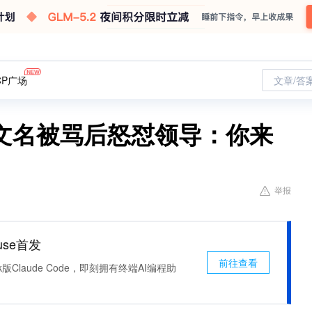
CP广场
文章/答
文名被骂后怒怼领导：你来
举报
use首发
前往查看
k版Claude Code，即刻拥有终端AI编程助