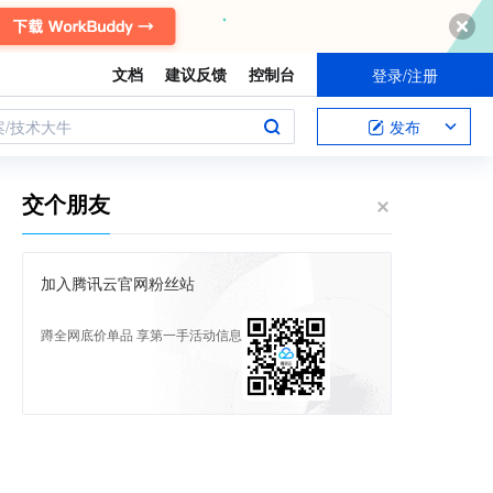
文档
建议反馈
控制台
登录/注册
案/技术大牛
发布
交个朋友
加入腾讯云官网粉丝站
蹲全网底价单品 享第一手活动信息