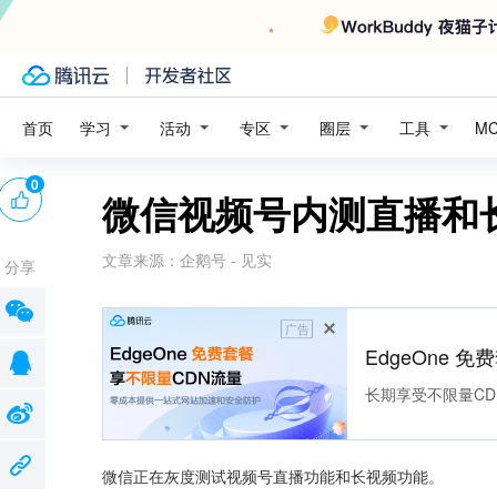
学习
活动
专区
圈层
工具
首页
M
0
微信视频号内测直播和
文章来源：
企鹅号 - 见实
分享
广告
EdgeOne 
长期享受不限量CD
微信正在灰度测试视频号直播功能和长视频功能。