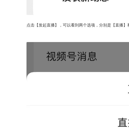
点击【发起直播】，可以看到两个选项，分别是【直播】