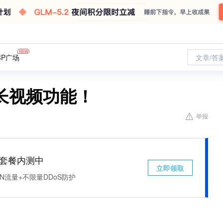
CP广场
文章/答
长视频功能！
举报
免费套餐内测中
立即领取
N流量+不限量DDoS防护