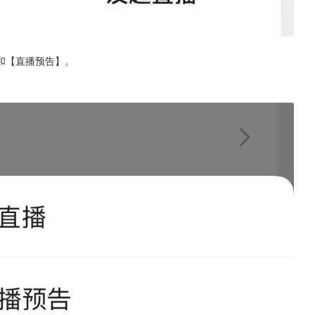
和【直播预告】。