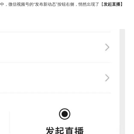
本中，微信视频号的“发布新动态”按钮右侧，悄然出现了【
发起直播】