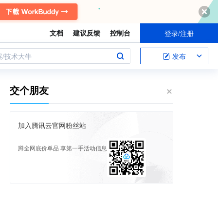
文档
建议反馈
控制台
登录/注册
案/技术大牛
发布
交个朋友
加入腾讯云官网粉丝站
蹲全网底价单品 享第一手活动信息