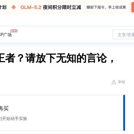
CP广场
文章/答
耀王者？请放下无知的言论，
举报
再买
刻开始动手实验