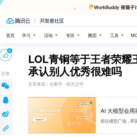
学习
活动
专区
圈层
工具
首页
M
0
LOL青铜等于王者荣
承认别人优秀很难吗
分享
文章来源：
企鹅号 - 桃夭之华
广告
AI 大模型会用
前往模型广场，即