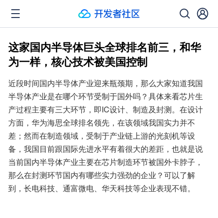
这家国内半导体巨头全球排名前三，和华
为一样，核心技术被美国控制
近段时间国内半导体产业迎来瓶颈期，那么大家知道我国
半导体产业是在哪个环节受制于国外吗？具体来看芯片生
产过程主要有三大环节，即IC设计、制造及封测。在设计
方面，华为海思全球排名领先，在该领域我国实力并不
差；然而在制造领域，受制于产业链上游的光刻机等设
备，我国目前跟国际先进水平有着很大的差距，也就是说
当前国内半导体产业主要在芯片制造环节被国外卡脖子，
那么在封测环节国内有哪些实力强劲的企业？可以了解
到，长电科技、通富微电、华天科技等企业表现不错。