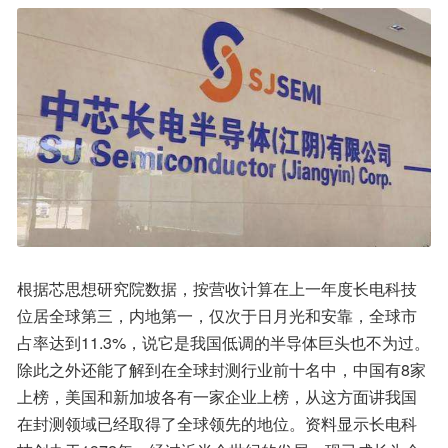
根据芯思想研究院数据，按营收计算在上一年度长电科技
位居全球第三，内地第一，仅次于日月光和安靠，全球市
占率达到11.3%，说它是我国低调的半导体巨头也不为过。
除此之外还能了解到在全球封测行业前十名中，中国有8家
上榜，美国和新加坡各有一家企业上榜，从这方面讲我国
在封测领域已经取得了全球领先的地位。资料显示长电科