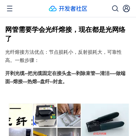
网管需要学会光纤熔接，现在都是光网络
了
光纤熔接方法优点：节点损耗小，反射损耗大，可靠性
高。一般步骤：
开剥光缆--把光缆固定在接头盒---剥除束管---清洁----做端
面--熔接---热熔--盘纤--封盒。