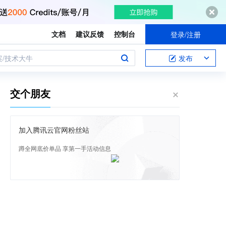
文档
建议反馈
控制台
登录/注册
案/技术大牛
发布
交个朋友
加入腾讯云官网粉丝站
蹲全网底价单品 享第一手活动信息