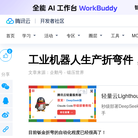
学习
活动
专区
圈层
工具
首页
M
0
工业机器人生产折弯件
文章来源：
企鹅号 - 锻压世界
分享
广告
轻量云Lightho
秒级部署DeepSee
手
目前钣金折弯的自动化程度已经很高了！