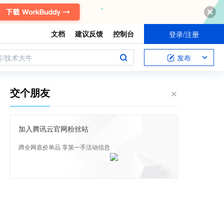
文档
建议反馈
控制台
登录/注册
案/技术大牛
发布
交个朋友
加入腾讯云官网粉丝站
蹲全网底价单品 享第一手活动信息