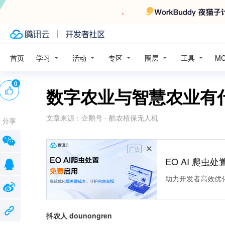
学习
活动
专区
圈层
工具
首页
M
0
数字农业与智慧农业有
文章来源：
企鹅号 - 酷农植保无人机
分享
广告
EO AI 爬虫
助力开发者高效优
抖农人 dounongren