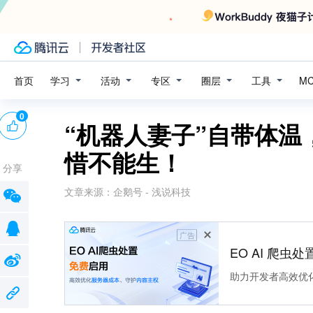
学习
活动
专区
圈层
工具
首页
M
0
“机器人妻子”自带体温
惜不能生！
分享
文章来源：
企鹅号 - 浅说科技
广告
EO AI 爬虫
助力开发者高效优