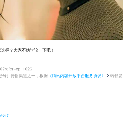
意选择？大家不妨讨论一下吧！
00?refer=cp_1026
鹅号）传播渠道之一，根据
《腾讯内容开放平台服务协议》
转载发
。
片
多远？