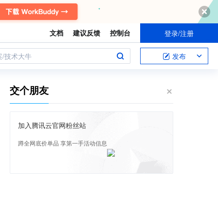
文档
建议反馈
控制台
登录/注册
案/技术大牛
发布
交个朋友
加入腾讯云官网粉丝站
蹲全网底价单品 享第一手活动信息