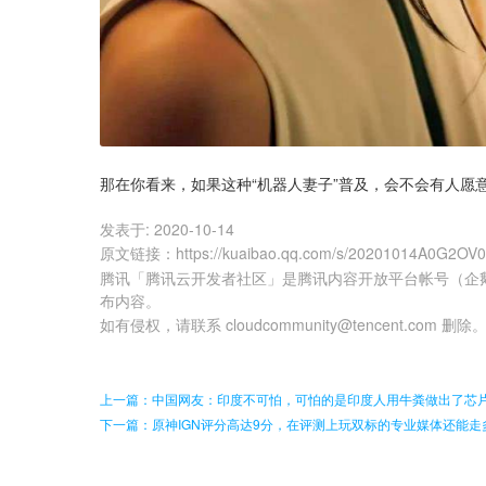
那在你看来，如果这种“机器人妻子”普及，会不会有人愿
发表于:
2020-10-14
原文链接
：
https://kuaibao.qq.com/s/20201014A0G2OV
腾讯「腾讯云开发者社区」是腾讯内容开放平台帐号（企
布内容。
如有侵权，请联系 cloudcommunity@tencent.com 删除
上一篇：中国网友：印度不可怕，可怕的是印度人用牛粪做出了芯
下一篇：原神IGN评分高达9分，在评测上玩双标的专业媒体还能走