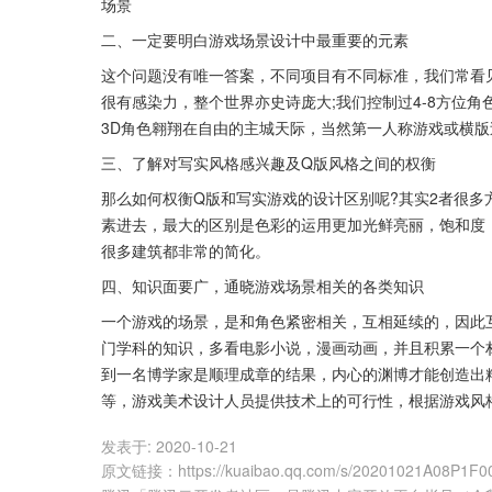
场景
二、一定要明白游戏场景设计中最重要的元素
这个问题没有唯一答案，不同项目有不同标准，我们常看
很有感染力，整个世界亦史诗庞大;我们控制过4-8方位角
3D角色翱翔在自由的主城天际，当然第一人称游戏或横
三、了解对写实风格感兴趣及Q版风格之间的权衡
那么如何权衡Q版和写实游戏的设计区别呢?其实2者很多
素进去，最大的区别是色彩的运用更加光鲜亮丽，饱和度
很多建筑都非常的简化。
四、知识面要广，通晓游戏场景相关的各类知识
一个游戏的场景，是和角色紧密相关，互相延续的，因此
门学科的知识，多看电影小说，漫画动画，并且积累一个
到一名博学家是顺理成章的结果，内心的渊博才能创造出
等，游戏美术设计人员提供技术上的可行性，根据游戏风
发表于:
2020-10-21
原文链接
：
https://kuaibao.qq.com/s/20201021A08P1F0