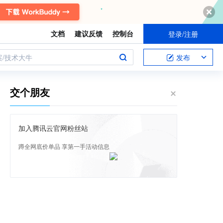
文档
建议反馈
控制台
登录/注册
案/技术大牛
发布
交个朋友
加入腾讯云官网粉丝站
蹲全网底价单品 享第一手活动信息