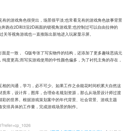
见有的游戏角色很突出，场景很平淡;也常看见有的游戏角色故事背景
色奔跑在2D和3渲2D画面的锁视角游戏里;也控制过可以自由拉伸的
版过关等视角游戏也一直推陈出新地进入玩家显示屏。
方面是一致，  Q版夸张了写实物件的结构，还添加了更多趣味恶搞元
，纯度更高;而写实游戏使用的中性颜色偏多，为了衬托主角的存在，
互相的沟通，学习，必不可少。如果工作之余能花时间积累大自然这
材质库，设计库，图库，合理命名规划资源，那么从场景设计师过渡
精彩的世界。根据游戏策划案中的年代背景、社会背景、游戏主题
格安排具体的工作量，完成游戏场景的制作。
0?refer=cp_1026