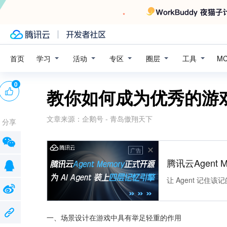
学习
活动
专区
圈层
工具
首页
M
0
教你如何成为优秀的游
文章来源：
企鹅号 - 青岛傲翔天下
分享
广告
腾讯云Agent 
让 Agent 记
一、场景设计在游戏中具有举足轻重的作用