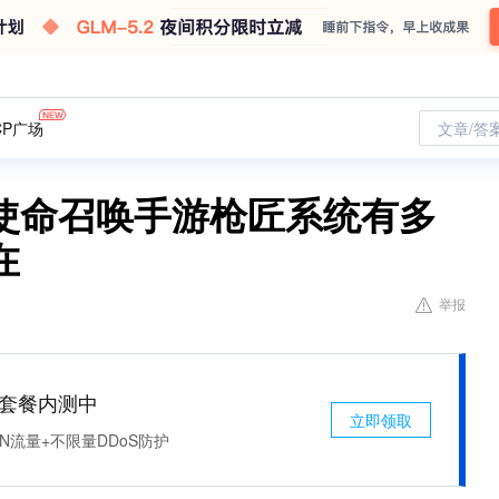
CP广场
文章/答
使命召唤手游枪匠系统有多
在
举报
免费套餐内测中
立即领取
N流量+不限量DDoS防护