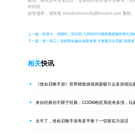
布内容。
如有侵权，请联系 cloudcommunity@tencent.com 删除
上一篇：挖潜力、强韧性、卯后劲 九州恒邦与颐高集团顺利举行战
下一篇：第一风口｜深耕两化融合创新发展 卡奥斯交出亮眼“成绩单
相关
快讯
《使命召唤手游》世界精致游戏画面吸引众多游戏玩
来自经典但不限于经典，CODM枪匠系统有多强，玩
太牛了，使命召唤手游有多平衡？一切靠实力说话