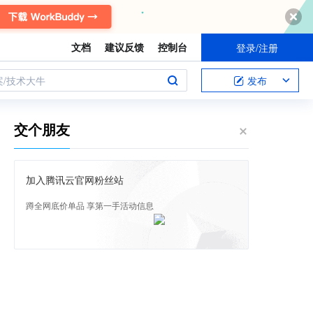
文档
建议反馈
控制台
登录/注册
案/技术大牛
发布
交个朋友
加入腾讯云官网粉丝站
蹲全网底价单品 享第一手活动信息