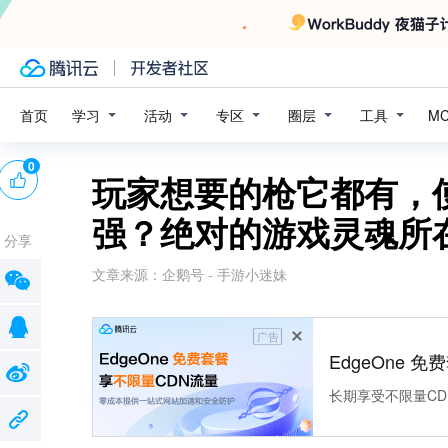
学习
活动
专区
圈层
工具
首页
M
0
玩家想要的枪它都有，
强？绝对的游戏灵魂所
分享
文章来源：
企鹅号 - 手游小迷妹
广告
EdgeOne 
长期享受不限量CD