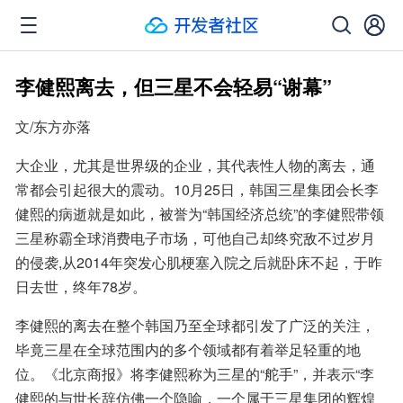
李健熙离去，但三星不会轻易“谢幕”
文/东方亦落
大企业，尤其是世界级的企业，其代表性人物的离去，通
常都会引起很大的震动。10月25日，韩国三星集团会长李
健熙的病逝就是如此，被誉为“韩国经济总统”的李健熙带领
三星称霸全球消费电子市场，可他自己却终究敌不过岁月
的侵袭,从2014年突发心肌梗塞入院之后就卧床不起，于昨
日去世，终年78岁。
李健熙的离去在整个韩国乃至全球都引发了广泛的关注，
毕竟三星在全球范围内的多个领域都有着举足轻重的地
位。《北京商报》将李健熙称为三星的“舵手”，并表示“李
健熙的与世长辞仿佛一个隐喻，一个属于三星集团的辉煌