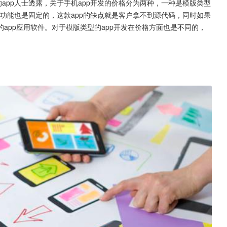
app人士透露，关于手机app开发的价格分为两种，一种是模版类型
的功能也是固定的，这款app的缺点就是客户拿不到源代码，同时如果
app应用软件。对于模版类型的app开发在价格方面也是不同的，
。