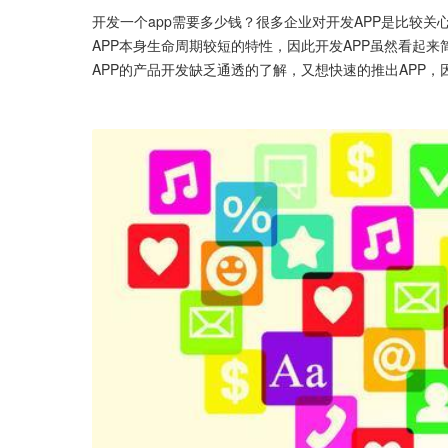
开发一个app需要多少钱？很多企业对开发APP是比较关
APP本身生命周期较短的特性，因此开发APP虽然看起
APP的产品开发缺乏通透的了解，又想快速的推出APP