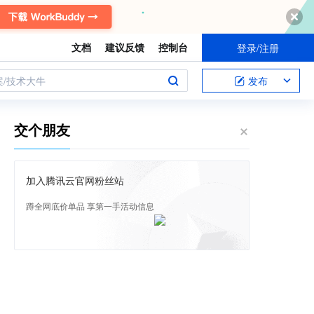
文档
建议反馈
控制台
登录/注册
案/技术大牛
发布
交个朋友
加入腾讯云官网粉丝站
蹲全网底价单品 享第一手活动信息