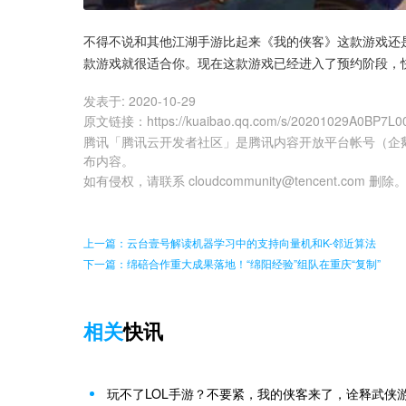
不得不说和其他江湖手游比起来《我的侠客》这款游戏还
款游戏就很适合你。现在这款游戏已经进入了预约阶段，
发表于:
2020-10-29
原文链接
：
https://kuaibao.qq.com/s/20201029A0BP7L0
腾讯「腾讯云开发者社区」是腾讯内容开放平台帐号（企
布内容。
如有侵权，请联系 cloudcommunity@tencent.com 删除
上一篇：云台壹号解读机器学习中的支持向量机和K-邻近算法
下一篇：绵碚合作重大成果落地！“绵阳经验”组队在重庆“复制”
相关
快讯
玩不了LOL手游？不要紧，我的侠客来了，诠释武侠