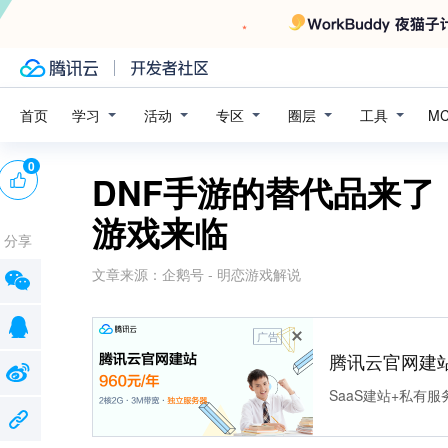
学习
活动
专区
圈层
工具
首页
M
0
DNF手游的替代品来
游戏来临
分享
文章来源：
企鹅号 - 明恋游戏解说
广告
腾讯云官网建
SaaS建站+私有