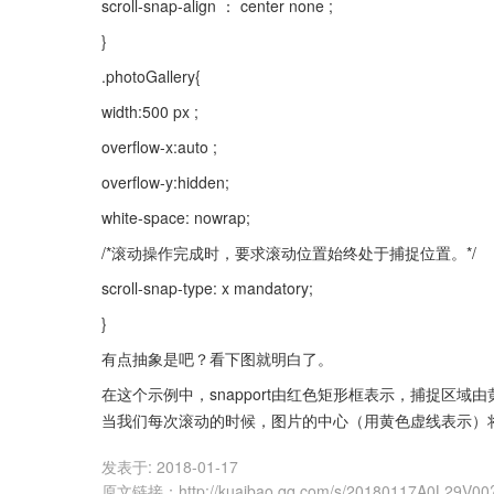
scroll-snap-align ： center none ;
}
.photoGallery{
width:500 px ;
overflow-x:auto ;
overflow-y:hidden;
white-space: nowrap;
/*滚动操作完成时，要求滚动位置始终处于捕捉位置。*/
scroll-snap-type: x mandatory;
}
有点抽象是吧？看下图就明白了。
在这个示例中，snapport由红色矩形框表示，捕捉区域由
当我们每次滚动的时候，图片的中心（用黄色虚线表示）
发表于:
2018-01-17
原文链接
：
http://kuaibao.qq.com/s/20180117A0L29V00