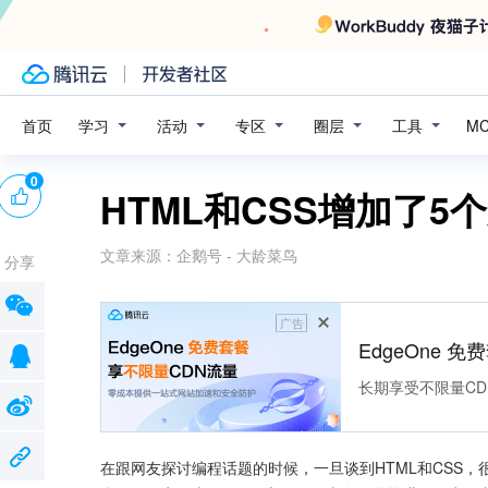
学习
活动
专区
圈层
工具
首页
M
0
HTML和CSS增加了5
文章来源：
企鹅号 - 大龄菜鸟
分享
广告
EdgeOne 
长期享受不限量CD
在跟网友探讨编程话题的时候，一旦谈到HTML和CSS