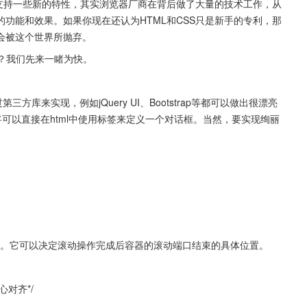
了支持一些新的特性，其实浏览器厂商在背后做了大量的技术工作，从
功能和效果。如果你现在还认为HTML和CSS只是新手的专利，那
会被这个世界所抛弃。
呢？我们先来一睹为快。
方库来实现，例如jQuery UI、Bootstrap等都可以做出很漂亮
，你以后将可以直接在html中使用标签来定义一个对话框。当然，要实现绚丽
动捕捉位置。它可以决定滚动操作完成后容器的滚动端口结束的具体位置。
对齐*/