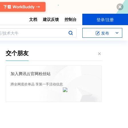
文档
建议反馈
控制台
登录/注册
案/技术大牛
发布
交个朋友
加入腾讯云官网粉丝站
蹲全网底价单品 享第一手活动信息