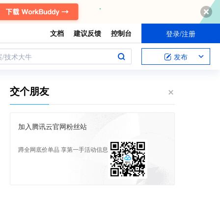
文档
建议反馈
控制台
登录/注册
案/技术大牛
发布
交个朋友
加入腾讯云官网粉丝站
蹲全网底价单品 享第一手活动信息