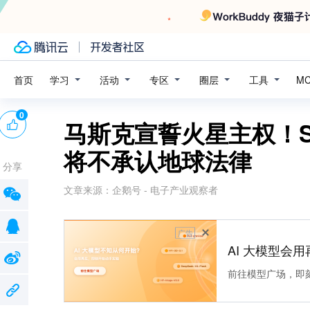
学习
活动
专区
圈层
工具
首页
M
0
马斯克宣誓火星主权！S
将不承认地球法律
分享
文章来源：
企鹅号 - 电子产业观察者
广告
AI 大模型会用
前往模型广场，即