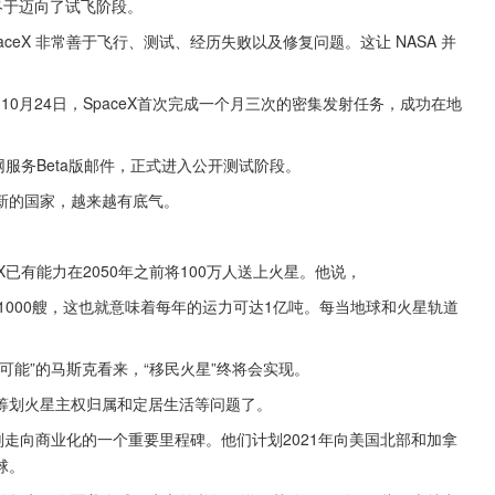
p终于迈向了试飞阶段。
ceX 非常善于飞行、测试、经历失败以及修复问题。这让 NASA 并
10月24日，SpaceX首次完成一个月三次的密集发射任务，成功在地
联网服务Beta版邮件，正式进入公开测试阶段。
新的国家，越来越有底气。
X已有能力在2050年之前将100万人送上火星。他说，
到1000艘，这也就意味着每年的运力可达1亿吨。每当地球和火星轨道
可能”的马斯克看来，“移民火星”终将会实现。
筹划火星主权归属和定居生活等问题了。
划走向商业化的一个重要里程碑。他们计划2021年向美国北部和加拿
球。