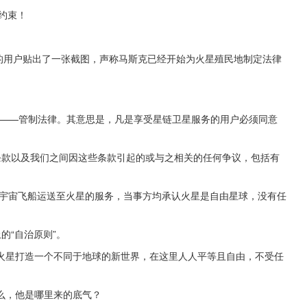
律约束！
通知的用户贴出了一张截图，声称马斯克已经开始为火星殖民地制定法律
项条款——管制法律。其意思是，凡是享受星链卫星服务的用户必须同意
条款以及我们之间因这些条款引起的或与之相关的任何争议，包括有
殖民化宇宙飞船运送至火星的服务，当事方均承认火星是自由星球，没有任
的“自治原则”。
火星打造一个不同于地球的新世界，在这里人人平等且自由，不受任
么，他是哪里来的底气？