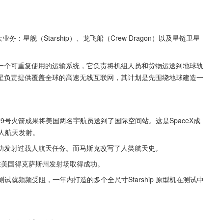
务：星舰（Starship）、龙飞船（Crew Dragon）以及星链卫星
。
一个可重复使用的运输系统，它负责将机组人员和货物运送到地球轨
星负责提供覆盖全球的高速无线互联网，其计划是先围绕地球建造一
猎鹰9号火箭成果将美国两名宇航员送到了国际空间站。这是SpaceX成
人航天发射。
功发射过载人航天任务。而马斯克改写了人类航天史。
次在美国得克萨斯州发射场取得成功。
相关测试就频频受阻，一年内打造的多个全尺寸Starship 原型机在测试中