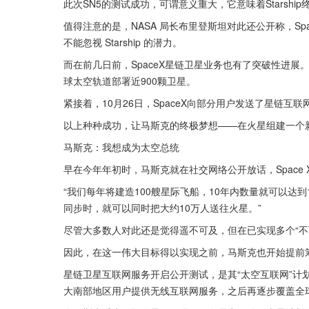
此次SN5的测试成功，可谓意义重大，它意味着Starshi
值得注意的是，NASA 局长布里登斯坦对此还公开称，Spa
不能忽视 Starship 的潜力。
而在前几日前，SpaceX星链卫星业务也有了突破性进展。
球太空轨道部署近900颗卫星。
紧接着，10月26日，SpaceX向部分用户发送了星链互
以上种种成功，让马斯克的终极梦想——在火星组建一个
马斯克：我想成为太空总统
早在今年年初时，马斯克就在社交网络公开放话，Space 
“我们每年将建造100艘星际飞船，10年内数量就可以达
同步时，就可以同时把大约10万人送往火星。”
尽管大多数人对此还是觉得遥不可及，但在已实现多个“不
因此，在这一伟大目标得以实现之前，马斯克也开始提前
星链卫星互联网服务开启公开测试，是其“太空互联网”计
大南部地区用户提供无线互联网服务，之后再逐步覆盖全