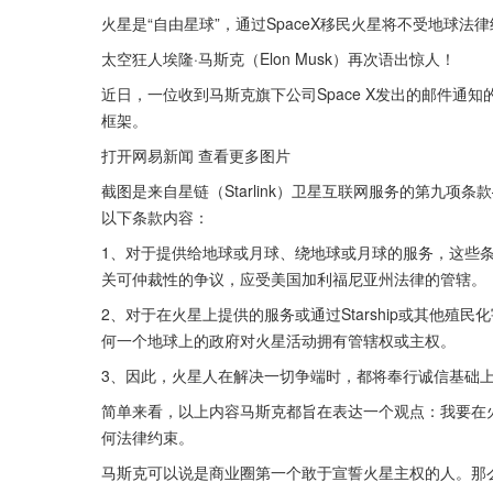
火星是“自由星球”，通过SpaceX移民火星将不受地球法
太空狂人埃隆·马斯克（Elon Musk）再次语出惊人！
近日，一位收到马斯克旗下公司Space X发出的邮件
框架。
打开网易新闻 查看更多图片
截图是来自星链（Starlink）卫星互联网服务的第九
以下条款内容：
1、对于提供给地球或月球、绕地球或月球的服务，这些
关可仲裁性的争议，应受美国加利福尼亚州法律的管辖。
2、对于在火星上提供的服务或通过Starship或其他
何一个地球上的政府对火星活动拥有管辖权或主权。
3、因此，火星人在解决一切争端时，都将奉行诚信基础上
简单来看，以上内容马斯克都旨在表达一个观点：我要在
何法律约束。
马斯克可以说是商业圈第一个敢于宣誓火星主权的人。那