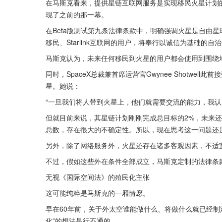
在马斯克看来，提供星链互联网服务是实现移民火星计划
现了之前的那一幕。
在Beta版测试第九条法律条款中，明确强调火星是自由星球，
移民、Starlink互联网的用户，将奉行以诚信为基础的自
马斯克认为，未来任何移民到火星的用户都会使用到围绕
同时，SpaceX总裁兼首席运营官Gwynee Shotwell
星。她说：
“一旦我们将人带到火星上，他们就需要交流的能力，我认为在
但就目前来说，其星链计划刚刚完成总目标的2%，未来
总数，存在很大的不确定性。所以，现在思考这一问题还
另外，除了网络服务外，火星还存在诸多客观因素，不适
不过，假如这些外在条件全部成立，马斯克定制的法律条
无视《国际空间法》的殖民化主张
这可能纯粹是马斯克的一厢情愿。
早在60年前，关于外太空谁能做什么、将做什么就已经制
化”的想法是行不通的。