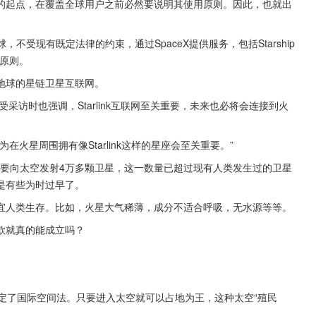
的起点，在覆盖全球用户之前必然要说明其使用原则。因此，也就出
不受现有既定法律的约束，通过SpaceX提供服务，包括Starship
治原则。
地球的星链卫星互联网。
此前接受采访时也强调，Starlink互联网至关重要，未来也必将会连接到火
火星周围拥有像Starlink这样的星座会至关重要。”
还要向太空发射4万多颗卫星，这一数量已超过现有人类发生过的卫星
是有些为时过早了。
宜人类生存。比如，火星大气稀薄，成分不适合呼吸，无水源等等。
款就真的能成立吗？
定了国际空间法。只要进入太空就可以占地为王，这种太空“殖民