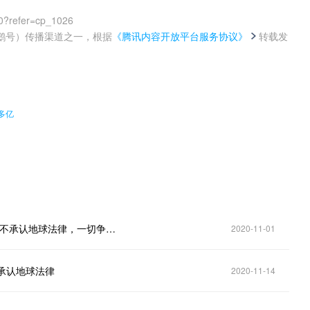
0?refer=cp_1026
鹅号）传播渠道之一，根据
《腾讯内容开放平台服务协议》
转载发
。
多亿
马斯克宣誓火星主权！SpaceX制定条款：火星移民将不承认地球法律，一切争端采取自治原则！
2020-11-01
不承认地球法律
2020-11-14