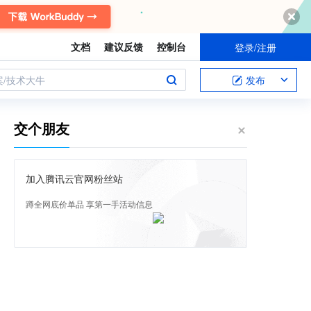
文档
建议反馈
控制台
登录/注册
案/技术大牛
发布
交个朋友
加入腾讯云官网粉丝站
蹲全网底价单品 享第一手活动信息