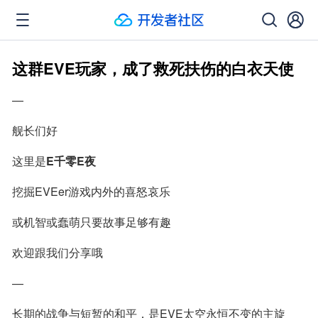
这群EVE玩家，成了救死扶伤的白衣天使
—
舰长们好
这里是
E千零E夜
挖掘EVEer游戏内外的喜怒哀乐
或机智或蠢萌只要故事足够有趣
欢迎跟我们分享哦
—
长期的战争与短暂的和平，是EVE太空永恒不变的主旋