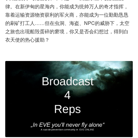
律。在新伊甸的星海内，你能成为统帅万人的奇才指挥，
靠着运输资源物资获利的军火商，亦能成为一位勤勤恳恳
的刷矿打工人……但在虫洞、海盗、NPC的威胁下，太空
之旅也出现船毁蛋碎的窘境，你又是否会幻想过，得到白
衣天使的热心援助？